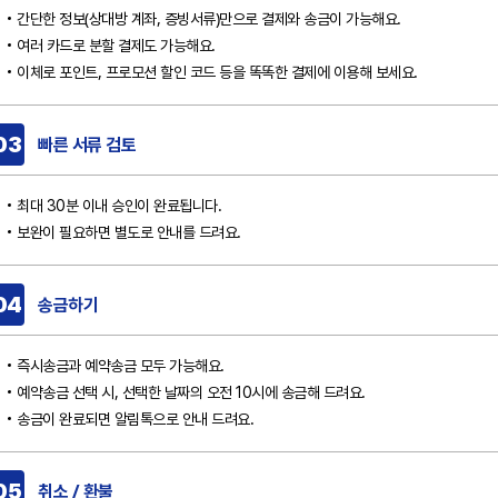
개인 맞춤형 소식
간단한 정보(상대방 계좌, 증빙서류)만으로 결제와 송금이 가능해요.
이용안내
혜택 및 이벤트 소식
여러 카드로 분할 결제도 가능해요.
기타 공지
이체로 포인트, 프로모션 할인 코드 등을 똑똑한 결제에 이용해 보세요.
자주 묻는 질문
확인
확인
닫기
닫기
광고성 정보 수신에 동의하시겠어요?
서비스 이용약관
취소
03
빠른 서류 검토
광고성 정보 수신 동의 보기
개인정보처리방침
최대 30분 이내 승인이 완료됩니다.
네, 동의할게요
보완이 필요하면 별도로 안내를 드려요.
괜찮아요
04
송금하기
즉시송금과 예약송금 모두 가능해요.
예약송금 선택 시, 선택한 날짜의 오전 10시에 송금해 드려요.
송금이 완료되면 알림톡으로 안내 드려요.
05
취소 / 환불