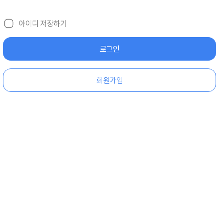
개인 맞춤형 소식
가입하신 휴대폰 번호는
이력이 없습니다.
이용안내
혜택 및 이벤트 소식
아이디 저장하기
기타 공지
자주 묻는 질문
확인
회원 가입하기
입니다.
확인
닫기
닫기
로그인
광고성 정보 수신에 동의하시겠어요?
서비스 이용약관
취소
광고성 정보 수신 동의 보기
닫기
개인정보처리방침
회원가입
네, 동의할게요
괜찮아요